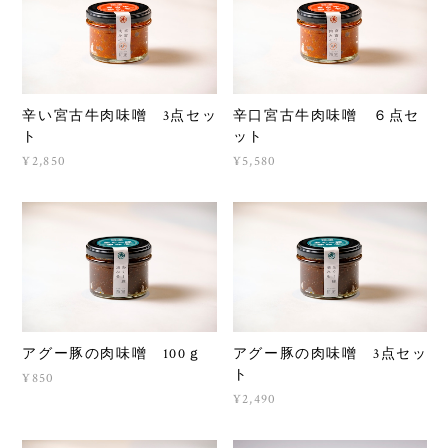
辛い宮古牛肉味噌 3点セッ
辛口宮古牛肉味噌 ６点セ
ト
ット
¥2,850
¥5,580
アグー豚の肉味噌 100ｇ
アグー豚の肉味噌 3点セッ
ト
¥850
¥2,490